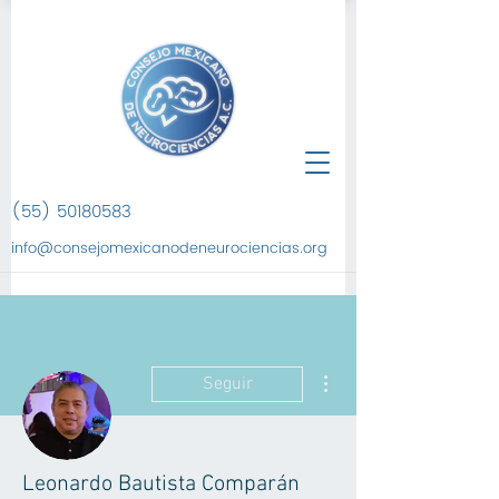
(55) 50180583
info@consejomexicanodeneurociencias.org
Más acciones
Seguir
Leonardo Bautista Comparán