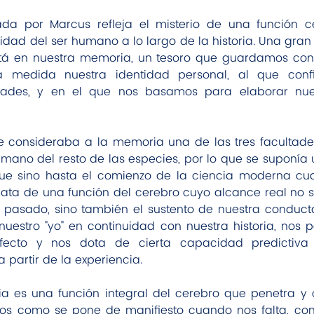
ada por Marcus refleja el misterio de una función c
idad del ser humano a lo largo de la historia. Una gran 
á en nuestra memoria, un tesoro que guardamos con 
medida nuestra identidad personal, al que confi
dades, y en el que nos basamos para elaborar nues
e consideraba a la memoria una de las tres facultade
umano del resto de las especies, por lo que se suponía u
 fue sino hasta el comienzo de la ciencia moderna c
ata de una función del cerebro cuyo alcance real no se 
pasado, sino también el sustento de nuestra conducta
estro "yo" en continuidad con nuestra historia, nos pe
fecto y nos dota de cierta capacidad predictiva p
 partir de la experiencia.
ia es una función integral del cerebro que penetra y c
os como se pone de manifiesto cuando nos falta, com