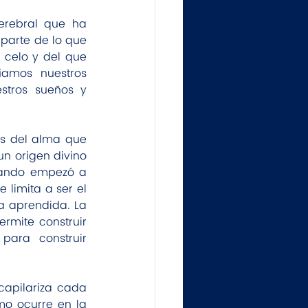
erebral que ha 
parte de lo que 
celo y del que 
amos nuestros 
tros sueños y 
s del alma que 
n origen divino 
uando empezó a 
limita a ser el 
 aprendida. La 
rmite construir 
ara construir 
apilariza cada 
o ocurre en la 