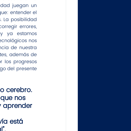
idad juegan un 
ue: entender el 
La posibilidad 
regir errores, 
oy ya estamos 
ecnológicos nos 
cia de nuestra 
rtes, además de 
r los progresos 
go del presente 
o cerebro. 
que nos 
y aprender 
ía está 
".