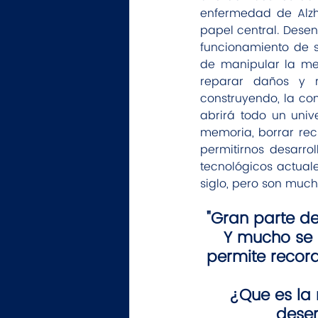
enfermedad de Alzh
papel central. Desen
funcionamiento de s
de manipular la mem
reparar daños y r
construyendo, la co
abrirá todo un univ
memoria, borrar recu
permitirnos desarrol
tecnológicos actuale
siglo, pero son much
"Gran parte d
Y mucho se 
permite record
¿Que es la
desen