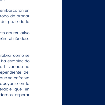
e embarcaron en 
robo de arañar 
del puzle de la 
to acumulativo 
án refiriéndose 
alabra, como se 
 ha establecido 
o hilvanado ha 
pendiente del 
ue se enfrenta 
poyarse en la 
erable que en 
damos esperar 