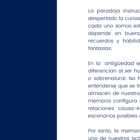
La paradoja insinu
despertado la curios
cada uno somos est
depende en buena 
recuerdos y habili
fantasías.
En la  antigüedad s
diferencian al ser h
o sobrenatural. No
entenderse que se tr
almacén de nuestro 
memoria configura nu
relaciones causa-e
escenarios posibles a
Por tanto, la memor
uno de nuestros act