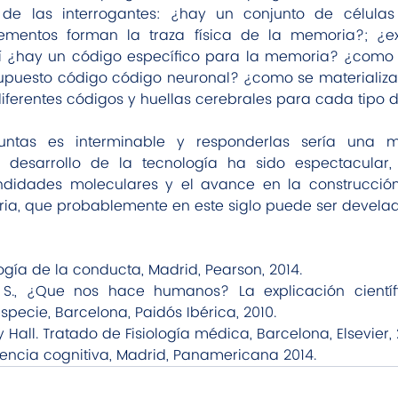
de las interrogantes: ¿hay un conjunto de células 
mentos forman la traza física de la memoria?; ¿exi
sí ¿hay un código específico para la memoria? ¿como 
supuesto código código neuronal? ¿como se materializa 
iferentes códigos y huellas cerebrales para cada tipo
untas es interminable y responderlas sería una mis
 desarrollo de la tecnología ha sido espectacular, 
ndidades moleculares y el avance en la construcción
ia, que probablemente en este siglo puede ser develad
iología de la conducta, Madrid, Pearson, 2014.
 S., ¿Que nos hace humanos? La explicación científ
pecie, Barcelona, Paidós Ibérica, 2010.
 y Hall. Tratado de Fisiología médica, Barcelona, Elsevier, 
iencia cognitiva, Madrid, Panamericana 2014.