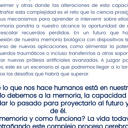
eimer y otras donde las alteraciones de esta capac
trañar esta complejidad es el reto que la ciencia prosig
us mecanismos para aprender a intervenir sobre ellos. 
oria pondría a nuestro alcance la oportunidad de cor
escatar recuerdos perdidos. En un futuro que h
nexión de nuestra memoria biológica con dispositivos t
erso de nuevas aplicaciones, como alimentar la poten
erdos traumáticos o incluso transferirlos a otros sopo
lar nuevas prótesis artificiales avanzadas. A juzgar po
s, este es un escenario al que podremos llegar a lo lar
os los desafíos que habrá que superar.
e lo que nos hace humanos está en nuestr
lo debemos a la memoria, la capacidad 
ar lo pasado para proyectarlo al futuro 
de él.
 memoria y como funciona? La vida todav
trañando este complejo proceso cerebral