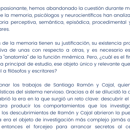
 apasionante, hemos abandonado la cuestión durante mu
re la memoria, psicólogos y neurocientíficos han analizad
a perceptiva, semántica, episódica, procedimental y 
ares.
 de la memoria tienen su justificación, su existencia pr
iva de unas con respecto a otras, y es necesario es
 "anatomía" de la función mnémica. Pero, ¿cuál es el fin 
a principal de estudio, ese objeto único y relevante que
 a filósofos y escritores?
ionar los trabajos de Santiago Ramón y Cajal, quie
rísticas del sistema nervioso. Gracias a él se dilucidó la
abrió la era en la que surgió un reto clave: descubrir e
ra producir los comportamientos que los investiga
i los descubrimientos de Ramón y Cajal abrieron la puer
a era el objeto de investigación más complejo jamás a
entonces el forcejeo para arrancar secretos al ce