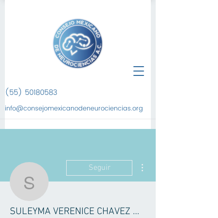
(55) 50180583
info@consejomexicanodeneurociencias.org
Más acciones
Seguir
SULEYMA VERENICE 
SULEYMA VERENICE CHAVEZ MARIN