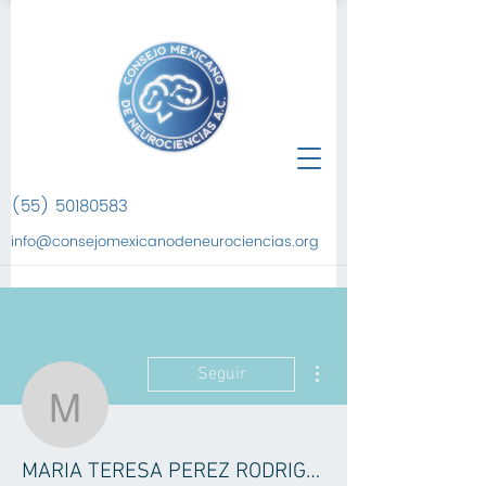
(55) 50180583
info@consejomexicanodeneurociencias.org
Más acciones
Seguir
MARIA TERESA PERE
MARIA TERESA PEREZ RODRIGUEZ