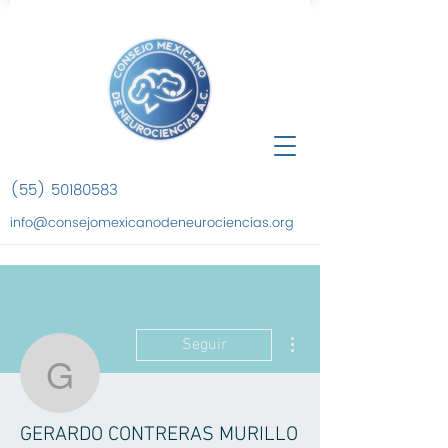
(55) 50180583
info@consejomexicanodeneurociencias.org
Más acciones
Seguir
GERARDO CONTRERA
GERARDO CONTRERAS MURILLO