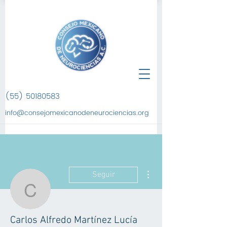
(55) 50180583
info@consejomexicanodeneurociencias.org
Más acciones
Seguir
Carlos Alfredo Martínez
Carlos Alfredo Martínez Lucía