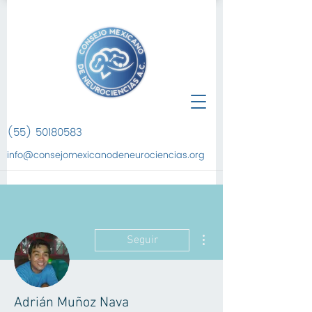
(55) 50180583
info@consejomexicanodeneurociencias.org
Más acciones
Seguir
Adrián Muñoz Nava