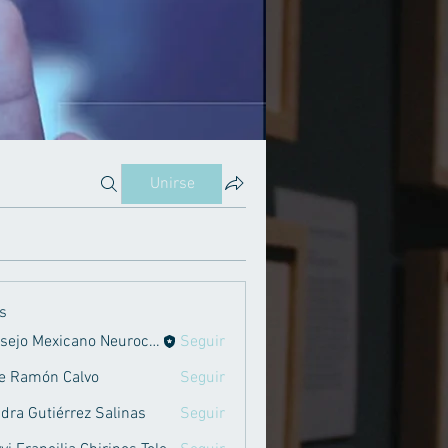
Unirse
s
Consejo Mexicano Neurociencias
Seguir
e Ramón Calvo
Seguir
dra Gutiérrez Salinas
Seguir