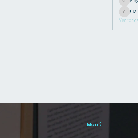
Mayvi Fr
Cla
Claudia 
Ver todo
Menú