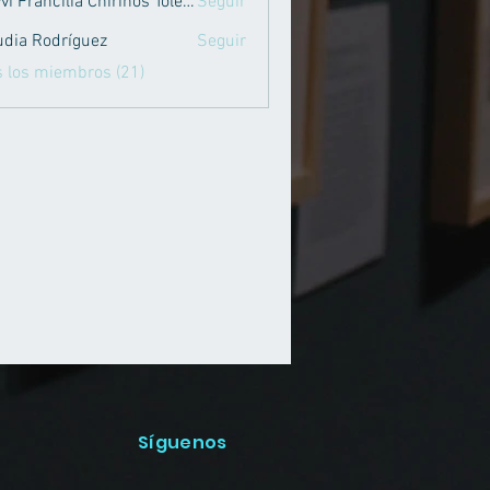
Mayvi Francilia Chirinos Toledo
Seguir
ancilia Chirinos Toledo
udia Rodríguez
Seguir
Rodríguez
s los miembros (21)
Síguenos