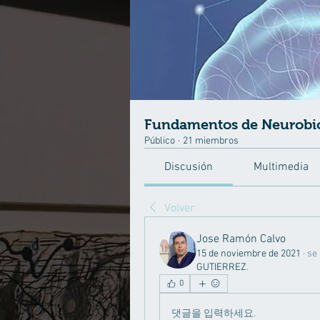
Fundamentos de Neurobi
Público
·
21 miembros
Discusión
Multimedia
Volver
Jose Ramón Calvo
15 de noviembre de 2021
·
se 
GUTIERREZ
.
0
댓글을 입력하세요.