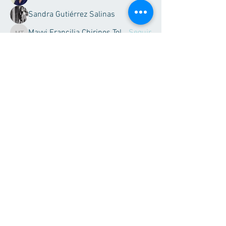
Sandra Gutiérrez Salinas
Seguir
Mayvi Francilia Chirinos Toledo
Seguir
Mayvi Francilia Chirinos Toledo
Claudia Rodríguez
Seguir
Claudia Rodríguez
Ver todos los miembros (21)
(55) 50180583
Tel:
(52) 56 1602 0929
WhatsApp:
Síguenos
Facebook
Contacto