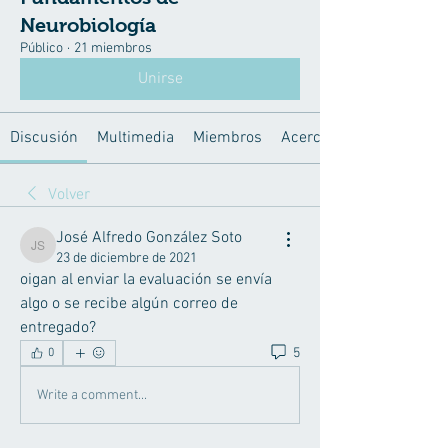
Neurobiología
Público
·
21 miembros
Unirse
Discusión
Multimedia
Miembros
Acerca de
Volver
José Alfredo González Soto
José Alfredo González Soto
23 de diciembre de 2021
oigan al enviar la evaluación se envía 
algo o se recibe algún correo de 
entregado?
5
0
Write a comment...