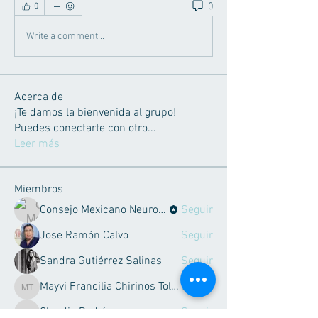
0
0
Write a comment...
Acerca de
¡Te damos la bienvenida al grupo!
Puedes conectarte con otro
...
Leer más
Miembros
Consejo Mexicano Neurociencias
Seguir
Jose Ramón Calvo
Seguir
Sandra Gutiérrez Salinas
Seguir
Mayvi Francilia Chirinos Toledo
Seguir
Mayvi Francilia Chirinos Toledo
Claudia Rodríguez
Seguir