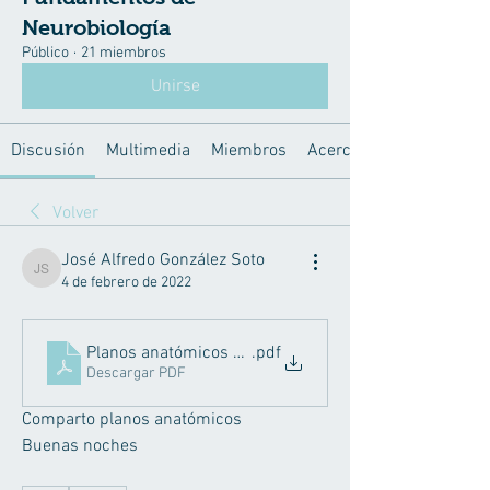
Neurobiología
Público
·
21 miembros
Unirse
Discusión
Multimedia
Miembros
Acerca de
Volver
José Alfredo González Soto
José Alfredo González Soto
4 de febrero de 2022
Planos anatómicos JAGS
.pdf
Descargar PDF
Comparto planos anatómicos
Buenas noches 