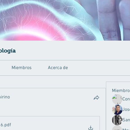
ología
Miembros
Acerca de
Miembro
irino
rino
Jos
San
26
.pdf