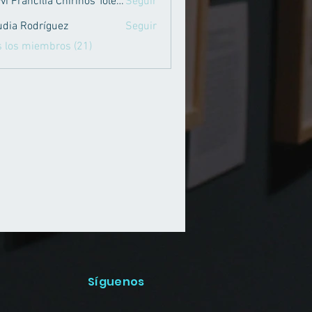
Mayvi Francilia Chirinos Toledo
Seguir
ancilia Chirinos Toledo
udia Rodríguez
Seguir
Rodríguez
s los miembros (21)
Síguenos