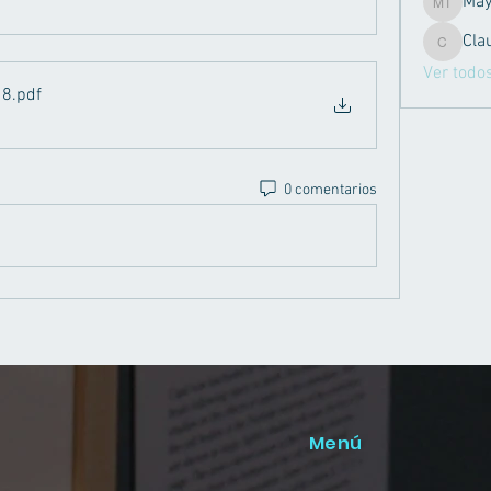
Mayvi Fr
Cla
Claudia 
Ver todo
18
.pdf
0 comentarios
Menú