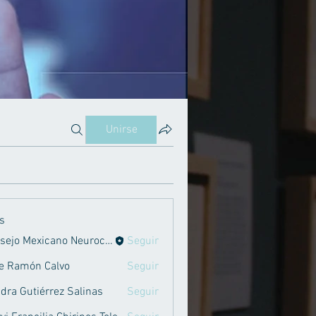
Unirse
s
Consejo Mexicano Neurociencias
Seguir
e Ramón Calvo
Seguir
dra Gutiérrez Salinas
Seguir