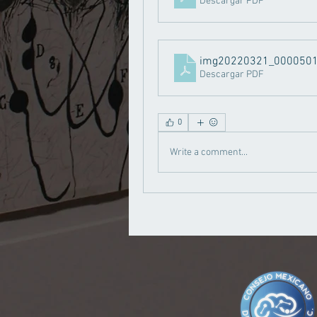
Descargar PDF
img20220321_000050
Descargar PDF
0
Write a comment...