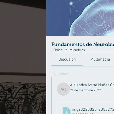
Fundamentos de Neurobi
Público
·
21 miembros
Discusión
Multimedia
Volver
Alejandra Ivette Núñez Ch
21 de marzo de 2022
Alejandra Ivette Núñez Chi
img20220320_235827