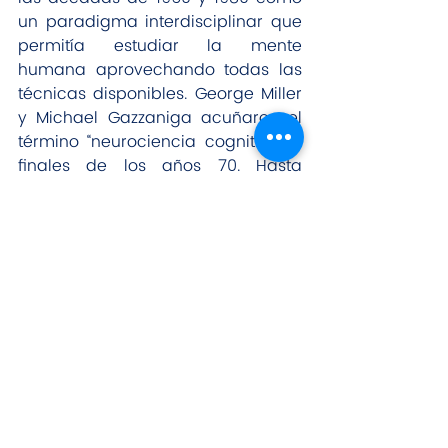
un paradigma interdisciplinar que 
permitía estudiar la mente 
humana aprovechando todas las 
técnicas disponibles. George Miller 
y Michael Gazzaniga acuñaron el 
término “neurociencia cognitiva” a 
finales de los años 70. Hasta 
entonces la psicología de 
orientación cognitivista y las 
neurociencias se habían 
desarrollado de forma 
independiente, sin apenas trabajos 
que unieran los conocimientos de 
ambas.En las últimas décadas el 
énfasis en el localizacionismo 
cerebral que era propio de los 
inicios de la neurociencia 
cognitiva ha quedado superado 