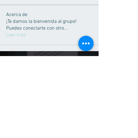
Acerca de
¡Te damos la bienvenida al grupo!
Puedes conectarte con otro
...
Leer más
(55) 50180583
Tel:
(52) 56 1602 0929
WhatsApp:
Síguenos
Facebook
Contacto