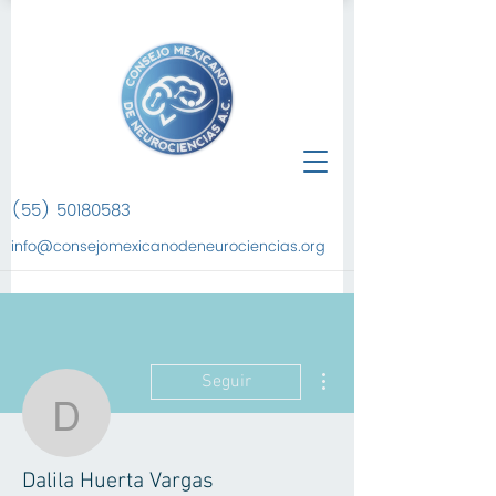
(55) 50180583
info@consejomexicanodeneurociencias.org
Más acciones
Seguir
Dalila Huerta Vargas
Dalila Huerta Vargas