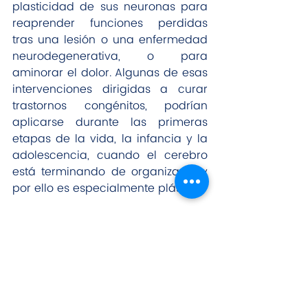
plasticidad de sus neuronas para 
reaprender funciones perdidas 
tras una lesión o una enfermedad 
neurodegenerativa, o para 
aminorar el dolor. Algunas de esas 
intervenciones dirigidas a curar 
trastornos congénitos, podrían 
aplicarse durante las primeras 
etapas de la vida, la infancia y la 
adolescencia, cuando el cerebro 
está terminando de organizarse y 
por ello es especialmente plástico.
No menos sugerente es la idea de 
aplicar las técnicas de 
reorganización cerebral para 
aumentar algunas capacidades 
cognitivas, como la memoria y el 
aprendizaje, o para mejorar la 